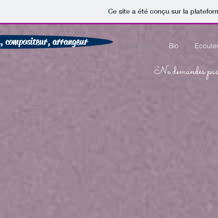
Ce site a été conçu sur la platefor
n, compositeur, arrangeur
HOME
Bio
Ecoute
"Ne demandes pas t